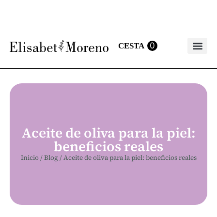
0
Bálsamo labia
Aceite de oliva para la piel:
beneficios reales
Inicio
/
Blog
/
Aceite de oliva para la piel: beneficios reales