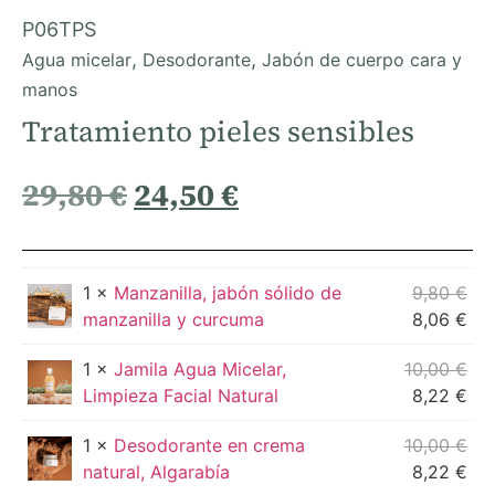
P06TPS
,
,
Agua micelar
Desodorante
Jabón de cuerpo cara y
manos
Tratamiento pieles sensibles
29,80
€
24,50
€
1 ×
Manzanilla, jabón sólido de
9,80
€
manzanilla y curcuma
8,06
€
1 ×
Jamila Agua Micelar,
10,00
€
Limpieza Facial Natural
8,22
€
1 ×
Desodorante en crema
10,00
€
natural, Algarabía
8,22
€