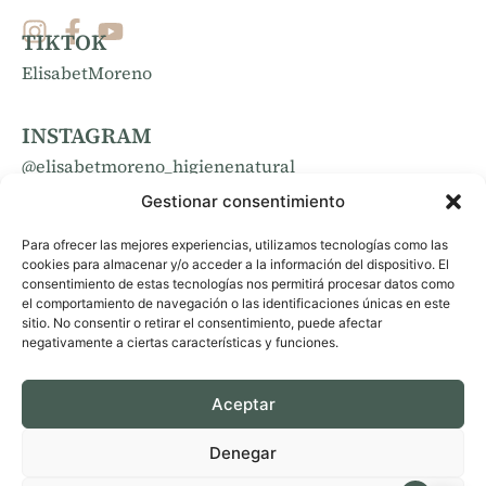
TIKTOK
ElisabetMoreno
INSTAGRAM
@elisabetmoreno_higienenatural
Gestionar consentimiento
FACEBOOK
Para ofrecer las mejores experiencias, utilizamos tecnologías como las
elisabetmoreno_higienenatural
cookies para almacenar y/o acceder a la información del dispositivo. El
consentimiento de estas tecnologías nos permitirá procesar datos como
el comportamiento de navegación o las identificaciones únicas en este
sitio. No consentir o retirar el consentimiento, puede afectar
negativamente a ciertas características y funciones.
Aceptar
© 2024 Elisabet Moreno /
Denegar
Desarrollado por
OTEY ESTUDIO