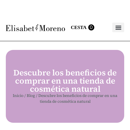
0
Bálsamo labia
Descubre los beneficios de
comprar en una tienda de
cosmética natural
Inicio
/
Blog
/
Descubre los beneficios de comprar en una
tienda de cosmética natural