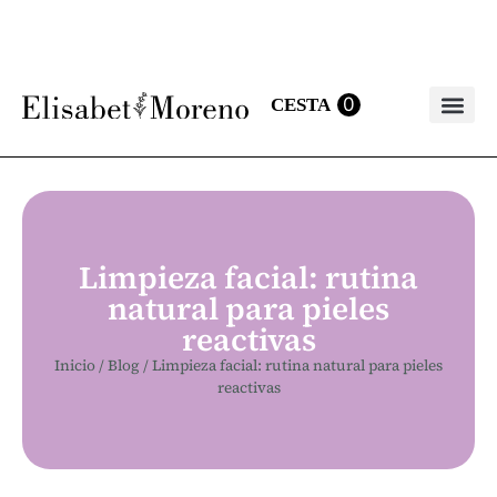
0
Bálsamo labia
Limpieza facial: rutina
natural para pieles
reactivas
Inicio
/
Blog
/
Limpieza facial: rutina natural para pieles
reactivas