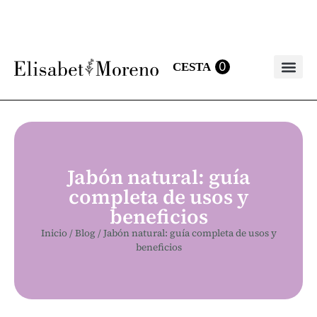
0
Bálsamo labia
Jabón natural: guía
completa de usos y
beneficios
Inicio
/
Blog
/
Jabón natural: guía completa de usos y
beneficios