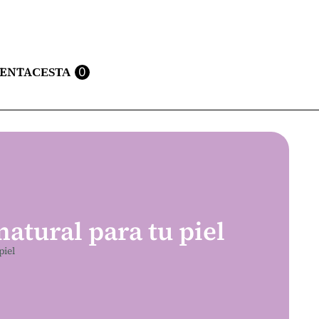
UENTA
0
natural para tu piel
piel