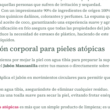
a aquellas personas que sufren de irritación y sequedad.
:
Con un impresionante 90% de ingredientes de origen 100% n
tos químicos dañinos, colorantes y perfumes. La espuma q
l aceite de coco, garantizando una experiencia suave y agr
ificación en frío asegura que todas las propiedades del ja
educe la necesidad de envases de plástico, haciendo de est
líquidos.
ón corporal para pieles atópicas
enza por mojar la piel con agua tibia para preparar la supe
el
Jabón Manzanilla
entre tus manos o directamente sobre
plica el jabón en movimientos circulares para permitir que
n agua tibia, asegurándote de eliminar cualquier residuo.
iza una toalla suave para secar la piel, evitando frotar ené
s atópicas
es más que un simple producto de limpieza; es u