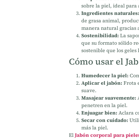
sobre la piel, ideal par
Ingredientes naturales
de grasa animal, produc
manera natural gracias a
Sostenibilidad:
La sapon
que su formato sólido r
sostenible que los geles 
Cómo usar el Jab
Humedecer la piel:
Comi
Aplicar el jabón:
Frota 
suave.
Masajear suavemente:
A
penetren en la piel.
Enjuagar bien:
Aclara co
Secar con cuidado:
Util
más la piel.
El
Jabón corporal para piele