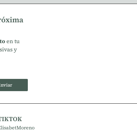
próxima
to
en tu
sivas y
nviar
TIKTOK
ElisabetMoreno