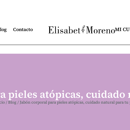
MI C
log
Contacto
 pieles atópicas, cuidado 
cio
/
Blog
/
Jabón corporal para pieles atópicas, cuidado natural para tu 