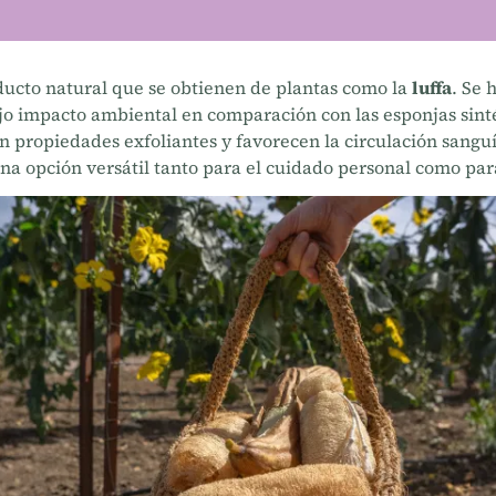
ucto natural que se obtienen de plantas como la
luffa
. Se 
bajo impacto ambiental en comparación con las esponjas sint
n propiedades exfoliantes y favorecen la circulación sanguí
una opción versátil tanto para el cuidado personal como par