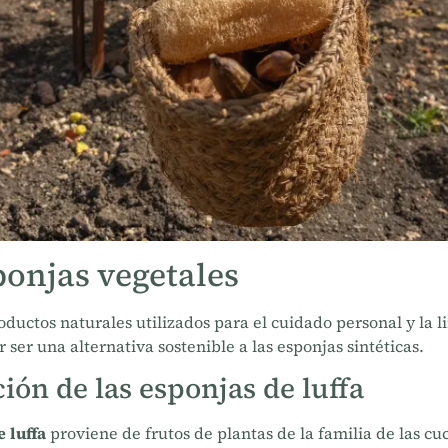
ponjas vegetales
oductos naturales utilizados para el cuidado personal y la 
 ser una alternativa sostenible a las esponjas sintéticas.
ión de las esponjas de luffa
 luffa
proviene de frutos de plantas de la familia de las cu