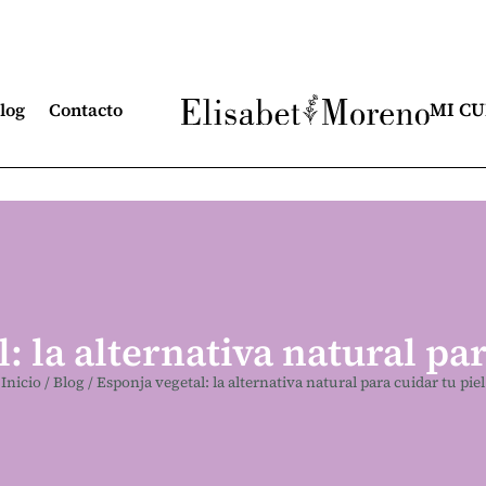
MI C
log
Contacto
: la alternativa natural par
Inicio
/
Blog
/
Esponja vegetal: la alternativa natural para cuidar tu piel