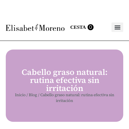
0
Bálsamo labia
Cabello graso natural:
rutina efectiva sin
irritación
Inicio
/
Blog
/
Cabello graso natural: rutina efectiva sin
irritación